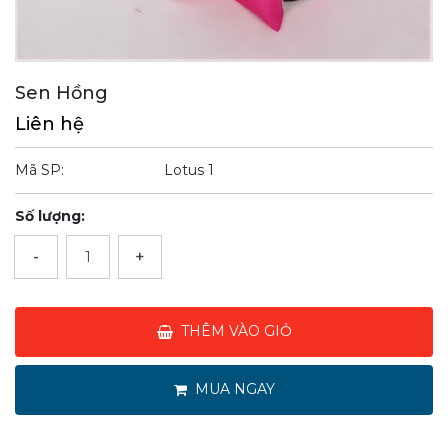
Sen Hồng
Liên hệ
Mã SP:
Lotus 1
Số lượng:
-
+
THÊM VÀO GIỎ
MUA NGAY