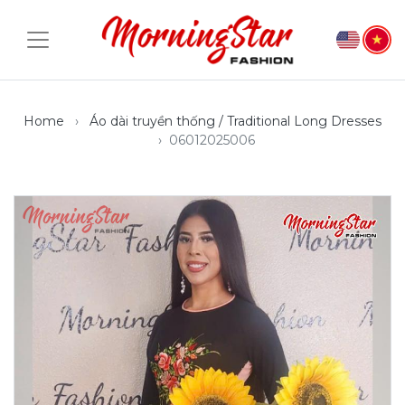
Home
Áo dài truyền thống / Traditional Long Dresses
06012025006