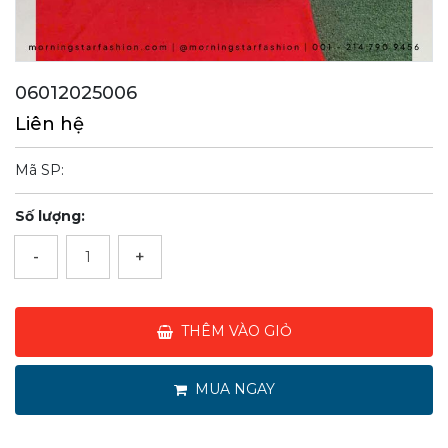
06012025006
Liên hệ
Mã SP:
Số lượng:
-
+
THÊM VÀO GIỎ
MUA NGAY