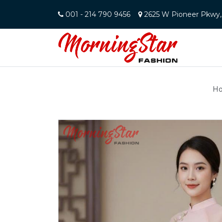
001 - 214 790 9456
2625 W Pioneer Pkwy, 
H