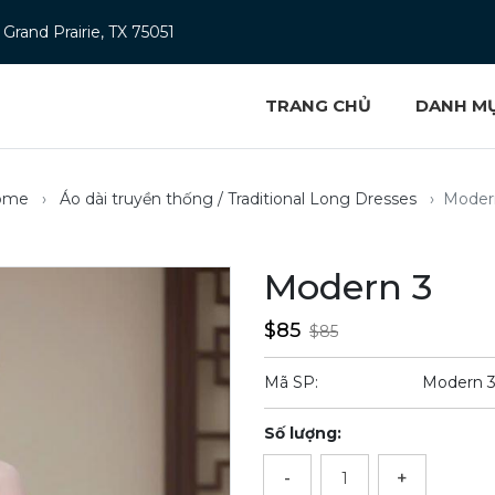
Grand Prairie, TX 75051
TRANG CHỦ
DANH M
ome
Áo dài truyền thống / Traditional Long Dresses
Moder
Modern 3
$85
$85
Mã SP:
Modern 
Số lượng:
-
+