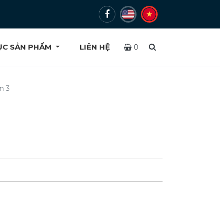
ỤC SẢN PHẨM
LIÊN HỆ
0
n 3
3