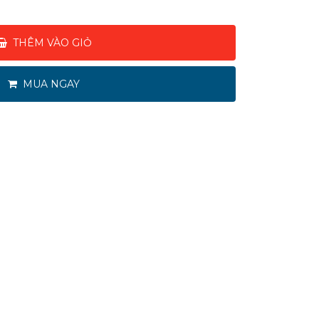
THÊM VÀO GIỎ
MUA NGAY