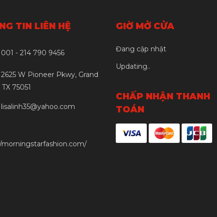
G TIN LIÊN HỆ
GIỜ MỞ CỬA
Đang cập nhật
001 - 214 790 9456
Updating..
2625 W Pioneer Pkwy, Grand
, TX 75051
CHẤP NHẬN THANH
lisalinh35@yahoo.com
TOÁN
//morningstarfashion.com/