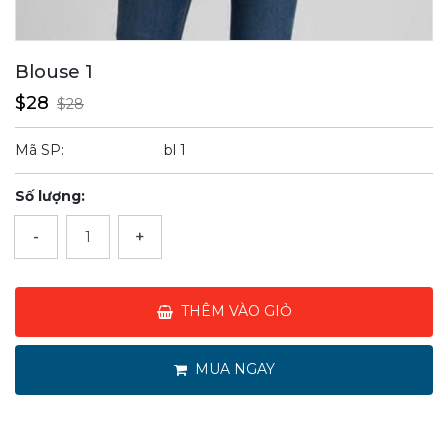
Blouse 1
$28
$28
Mã SP:
bl 1
Số lượng:
-
+
THÊM VÀO GIỎ
MUA NGAY