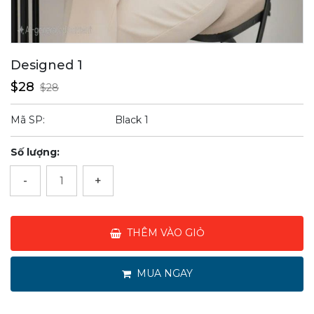
Designed 1
$28
$28
Mã SP:
Black 1
Số lượng:
-
+
THÊM VÀO GIỎ
MUA NGAY