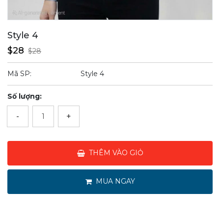
Style 4
$28
$28
Mã SP:
Style 4
Số lượng:
-
+
THÊM VÀO GIỎ
MUA NGAY