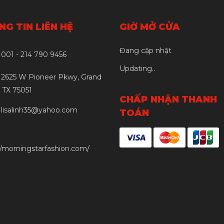
G TIN LIÊN HỆ
GIỜ MỞ CỬA
Đang cập nhật
001 - 214 790 9456
Updating..
2625 W Pioneer Pkwy, Grand
, TX 75051
CHẤP NHẬN THANH
lisalinh35@yahoo.com
TOÁN
//morningstarfashion.com/