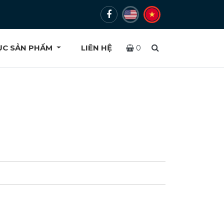
ỤC SẢN PHẨM
LIÊN HỆ
0