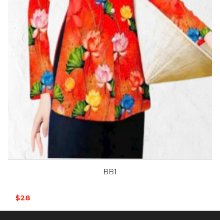
BB1
$28