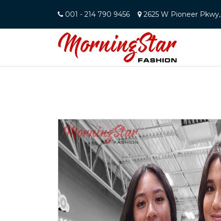
001 - 214 790 9456
2625 W Pioneer Pkwy, 