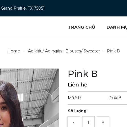
Grand Prairie, TX 75051
TRANG CHỦ
DANH M
Home
Áo kiểu/ Áo ngắn - Blouses/ Sweater
Pink B
Pink B
Liên hệ
Mã SP:
Pink B
Số lượng:
-
+