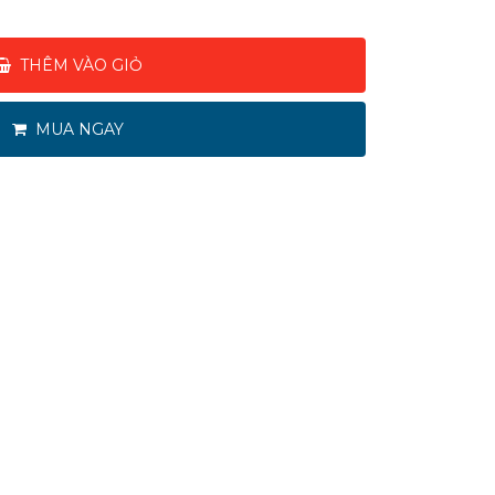
THÊM VÀO GIỎ
MUA NGAY