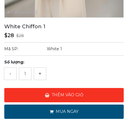
White Chiffon 1
$28
$28
Mã SP:
White 1
Số lượng:
-
+
THÊM VÀO GIỎ
MUA NGAY