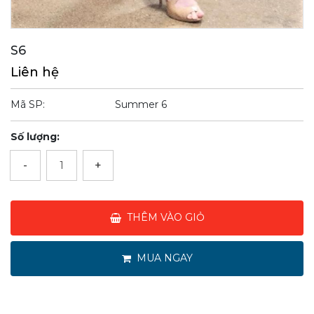
S6
Liên hệ
Mã SP:
Summer 6
Số lượng:
-
+
THÊM VÀO GIỎ
MUA NGAY