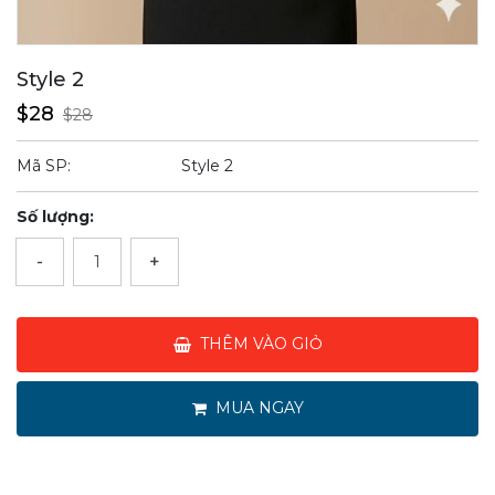
Style 2
$28
$28
Mã SP:
Style 2
Số lượng:
-
+
THÊM VÀO GIỎ
MUA NGAY