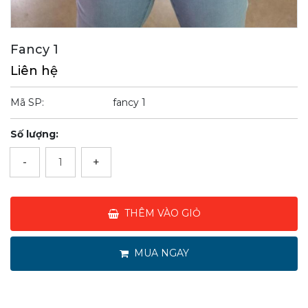
Fancy 1
Liên hệ
Mã SP:
fancy 1
Số lượng:
-
+
THÊM VÀO GIỎ
MUA NGAY